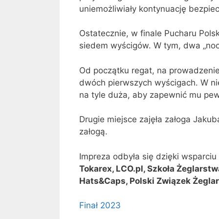
uniemożliwiały kontynuację bezpiec
Ostatecznie, w finale Pucharu Pol
siedem wyścigów. W tym, dwa „nocn
Od początku regat, na prowadzenie
dwóch pierwszych wyścigach. W nied
na tyle duża, aby zapewnić mu pewn
Drugie miejsce zajęła załoga Jaku
załogą.
Impreza odbyła się dzięki wsparci
Tokarex, LCO.pl, Szkoła Żeglarst
Hats&Caps, Polski Związek Żeglar
Finał 2023