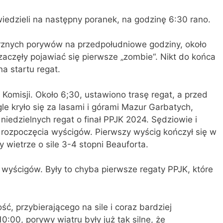
iedzieli na następny poranek, na godzinę 6:30 rano.
rznych porywów na przedpołudniowe godziny, około
 zaczęły pojawiać się pierwsze „zombie“. Nikt do końca
na startu regat.
Komisji. Około 6;30, ustawiono trasę regat, a przed
gle kryło się za lasami i górami Mazur Garbatych,
niedzielnych regat o finał PPJK 2024. Sędziowie i
s rozpoczęcia wyścigów. Pierwszy wyścig kończył się w
 wietrze o sile 3-4 stopni Beauforta.
ć wyścigów. Były to chyba pierwsze regaty PPJK, które
ść, przybierającego na sile i coraz bardziej
0:00, porywy wiatru były już tak silne, że