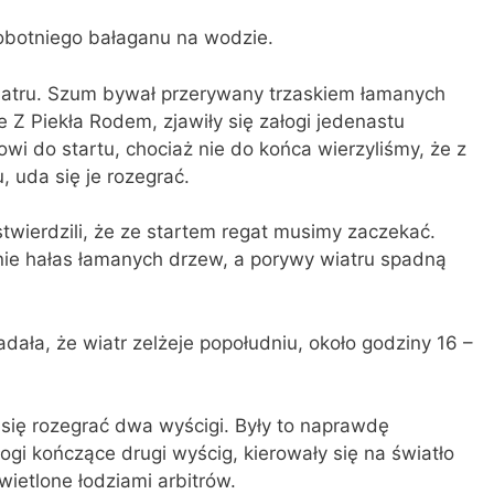
obotniego bałaganu na wodzie.
iatru. Szum bywał przerywany trzaskiem łamanych
 Z Piekła Rodem, zjawiły się załogi jedenastu
wi do startu, chociaż nie do końca wierzyliśmy, że z
, uda się je rozegrać.
stwierdzili, że ze startem regat musimy zaczekać.
hnie hałas łamanych drzew, a porywy wiatru spadną
ła, że wiatr zelżeje popołudniu, około godziny 16 –
się rozegrać dwa wyścigi. Były to naprawdę
ogi kończące drugi wyścig, kierowały się na światło
wietlone łodziami arbitrów.