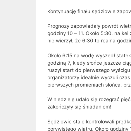
Kontynuację finału sędziowie zapow
Prognozy zapowiadały powrót wiet
godziny 10 – 11. Około 5:30, na kei
nie wierzył, że 6:30 to realna godzi
Około 6:15 na wodę wyszedł statek 
godziną 7, kiedy słońce jeszcze cią
ruszył start do pierwszego wyścigu 
organizatorzy idealnie wyczuli cza
pierwszych promieniach słońca, przy
W niedzielę udało się rozegrać pię
zakończyły się śniadaniem!
Sędziowie stale kontrolowali prędko
porywistego wiatru. Około godziny 1