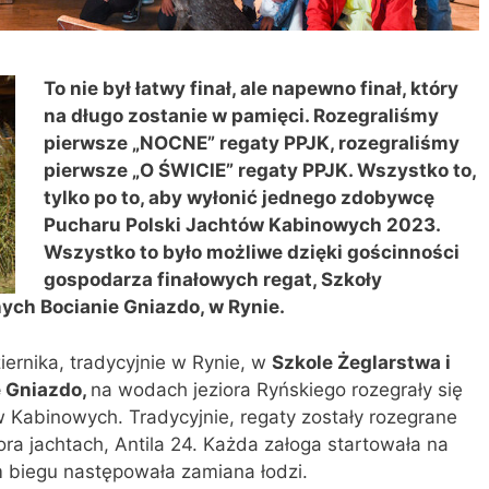
To nie był łatwy finał, ale napewno finał, który
na długo zostanie w pamięci. Rozegraliśmy
pierwsze „NOCNE” regaty PPJK, rozegraliśmy
pierwsze „O ŚWICIE” regaty PPJK. Wszystko to,
tylko po to, aby wyłonić jednego zdobywcę
Pucharu Polski Jachtów Kabinowych 2023.
Wszystko to było możliwe dzięki gościnności
gospodarza finałowych regat, Szkoły
ych Bocianie Gniazdo, w Rynie.
ernika, tradycyjnie w Rynie, w
Szkole Żeglarstwa i
 Gniazdo,
na wodach jeziora Ryńskiego rozegrały się
ów Kabinowych. Tradycyjnie, regaty zostały rozegrane
ra jachtach, Antila 24. Każda załoga startowała na
m biegu następowała zamiana łodzi.