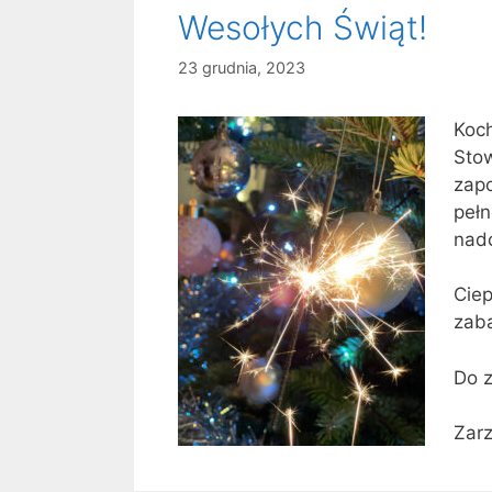
Wesołych Świąt!
23 grudnia, 2023
Koch
Sto
zapo
pełn
nad
Ciep
zaba
Do z
Zar