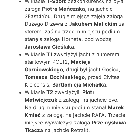
W klasie
T-Sport
bezkonkurencyjna była
załoga
Piotra Mańczaka
, na jachcie
2Fast4You. Drugie miejsce zajęła załoga
Dużego Drzewa z
Jakubem Malickim
za
sterem, zaś na trzecim miejscu podium
stanęła załoga Horneta, pod wodzą
Jarosława Cieślaka
.
W klasie
T1
zwyciężył jacht z numerem
startowym POL12,
Macieja
Garniewskiego
, drugi był jacht Gosica,
Tomasza
Bochińskiego
, przed Civitas
Kielcensis,
Bartłomieja Michałka
.
W klasie
T2
zwyciężyli:
Piotr
Matwiejczuk
z załogą, na jachcie evo.
Na drugim miejscu podium stanął
Marek
Kmieć
z załogą, na jachcie RAFA. Trzecie
miejsce wywalczyła załoga
Przemysława
Tkacza
na jachcie Retrakt.