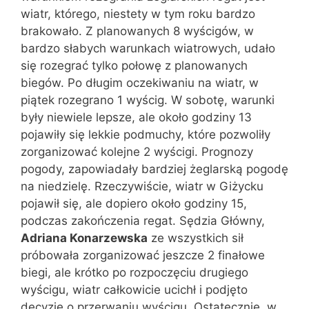
wiatr, którego, niestety w tym roku bardzo
brakowało. Z planowanych 8 wyścigów, w
bardzo słabych warunkach wiatrowych, udało
się rozegrać tylko połowę z planowanych
biegów. Po długim oczekiwaniu na wiatr, w
piątek rozegrano 1 wyścig. W sobotę, warunki
były niewiele lepsze, ale około godziny 13
pojawiły się lekkie podmuchy, które pozwoliły
zorganizować kolejne 2 wyścigi. Prognozy
pogody, zapowiadały bardziej żeglarską pogodę
na niedzielę. Rzeczywiście, wiatr w Giżycku
pojawił się, ale dopiero około godziny 15,
podczas zakończenia regat. Sędzia Główny,
Adriana Konarzewska
ze wszystkich sił
próbowała zorganizować jeszcze 2 finałowe
biegi, ale krótko po rozpoczęciu drugiego
wyścigu, wiatr całkowicie ucichł i podjęto
decyzję o przerwaniu wyścigu. Ostatecznie, w