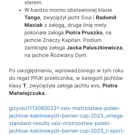
sterem.
W bardzo mocno obstawionej klasie
Tango
, zwyciężył jacht Soul i
Radomił
Maciak
z załogą, druga linię mety
pokonała załoga
Piotra Pruszko
, na
jachcie Znaczy Kapitan. Podium
zamknęła załoga
Jacka Paluszkiewicza
,
na jachcie Rozwiany Dym.
Po uwzględnieniu, wprowadzonego w tym roku
do regat PPJK przelicznika, w kategorii jachtów
klasy
T
, zwyciężyła załoga jachtu evo,
Piotra
Matwiejczuka
.
gizycko11130820231
xxix-mistrzostwa-polski-
jachtow-kabinowych-berner-cup-2023_omega-
standard-results
xxix-mistrzostwa-polski-
jachtow-kabinowych-berner-cup-2023_t-sport-