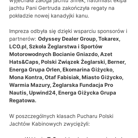
wyjechała załoga jachtu Shrek, natomiast ekipa
jachtu Pani Gertruda zakończyła regaty na
pokładzie nowej kanadyjki kanu.
Impreza odbyła się dzięki wsparciu sponsorów i
partnerów:
Odyssey Dealer Group, Tokarex,
LCO.pl, Szkoła Żeglarstwa i Sportów
Motorowodnych Bocianie Gniazdo, Azet
Hats&Caps, Polski Związek Żeglarski, Berner,
Energa Grupa Orlen, Ekomarina Giżycko,
Mona Kontra, Otaf Fabisiak, Miasto Giżycko,
Warmia Mazury, Żeglarska Fundacja Pro
Nautis, Upwind24, Energa Giżycka Grupa
Regatowa.
W poszczególnych klasach Pucharu Polski
Jachtów Kabinowych zwyciężyli: