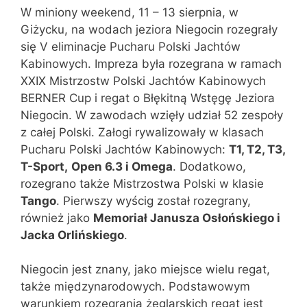
W miniony weekend, 11 – 13 sierpnia, w
Giżycku, na wodach jeziora Niegocin rozegrały
się V eliminacje Pucharu Polski Jachtów
Kabinowych. Impreza była rozegrana w ramach
XXIX Mistrzostw Polski Jachtów Kabinowych
BERNER Cup i regat o Błękitną Wstęgę Jeziora
Niegocin. W zawodach wzięły udział 52 zespoły
z całej Polski. Załogi rywalizowały w klasach
Pucharu Polski Jachtów Kabinowych:
T1, T2, T3,
T-Sport,
Open 6.3 i Omega
. Dodatkowo,
rozegrano także Mistrzostwa Polski w klasie
Tango
. Pierwszy wyścig został rozegrany,
również jako
Memoriał Janusza Osłońskiego i
Jacka Orlińskiego
.
Niegocin jest znany, jako miejsce wielu regat,
także międzynarodowych. Podstawowym
warunkiem rozegrania żeglarskich regat jest