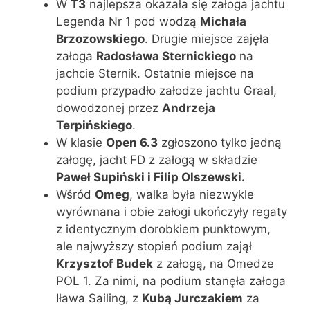
W
T3
najlepsza okazała się załoga jachtu
Legenda Nr 1 pod wodzą
Michała
Brzozowskiego
. Drugie miejsce zajęła
załoga
Radosława Sternickiego
na
jachcie Sternik. Ostatnie miejsce na
podium przypadło załodze jachtu Graal,
dowodzonej przez
Andrzeja
Terpińskiego
.
W klasie
Open 6.3
zgłoszono tylko jedną
załogę, jacht FD z załogą w składzie
Paweł Supiński i Filip Olszewski.
Wśród
Omeg
, walka była niezwykle
wyrównana i obie załogi ukończyły regaty
z identycznym dorobkiem punktowym,
ale najwyższy stopień podium zajął
Krzysztof Budek
z załogą, na Omedze
POL 1. Za nimi, na podium stanęła załoga
Iława Sailing, z
Kubą Jurczakiem
za