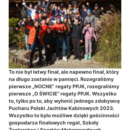
To nie był łatwy finał, ale napewno finał, który
na długo zostanie w pamięci. Rozegraliśmy
pierwsze „NOCNE” regaty PPJK, rozegraliśmy
pierwsze „O ŚWICIE” regaty PPJK. Wszystko
to, tylko po to, aby wyłonić jednego zdobywcę
Pucharu Polski Jachtów Kabinowych 2023.
Wszystko to było możliwe dzięki gościnności
gospodarza finałowych regat, Szkoły
Żeglarstwa i Sportów Motorowodnych