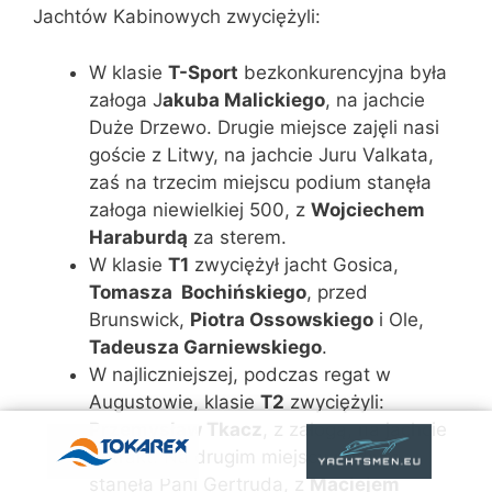
Jachtów Kabinowych zwyciężyli:
W klasie
T-Sport
bezkonkurencyjna była
załoga J
akuba Malickiego
, na jachcie
Duże Drzewo. Drugie miejsce zajęli nasi
goście z Litwy, na jachcie Juru Valkata,
zaś na trzecim miejscu podium stanęła
załoga niewielkiej 500, z
Wojciechem
Haraburdą
za sterem.
W klasie
T1
zwyciężył jacht Gosica,
Tomasza
Bochińskiego
, przed
Brunswick,
Piotra Ossowskiego
i Ole,
Tadeusza Garniewskiego
.
W najliczniejszej, podczas regat w
Augustowie, klasie
T2
zwyciężyli:
Przemysław Tkacz
, z załogą, na jachcie
Retrakt. Na drugim miejscu podium
stanęła Pani Gertruda, z
Maciejem