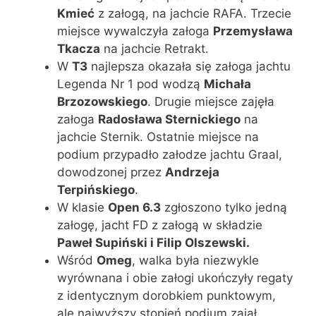
Kmieć
z załogą, na jachcie RAFA. Trzecie
miejsce wywalczyła załoga
Przemysława
Tkacza
na jachcie Retrakt.
W
T3
najlepsza okazała się załoga jachtu
Legenda Nr 1 pod wodzą
Michała
Brzozowskiego
. Drugie miejsce zajęła
załoga
Radosława Sternickiego
na
jachcie Sternik. Ostatnie miejsce na
podium przypadło załodze jachtu Graal,
dowodzonej przez
Andrzeja
Terpińskiego
.
W klasie
Open 6.3
zgłoszono tylko jedną
załogę, jacht FD z załogą w składzie
Paweł Supiński i Filip Olszewski.
Wśród
Omeg
, walka była niezwykle
wyrównana i obie załogi ukończyły regaty
z identycznym dorobkiem punktowym,
ale najwyższy stopień podium zajął