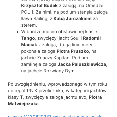
Krzysztof Budek
z załogą, na Omedze
POL 1. Za nimi, na podium stanęła załoga
Iława Sailing, z
Kubą Jurczakiem
za
sterem.
W bardzo mocno obstawionej klasie
Tango
, zwyciężył jacht Soul i
Radomił
Maciak
z załogą, druga linię mety
pokonała załoga
Piotra Pruszko
, na
jachcie Znaczy Kapitan. Podium
zamknęła załoga
Jacka Paluszkiewicza
,
na jachcie Rozwiany Dym.
Po uwzględnieniu, wprowadzonego w tym roku
do regat PPJK przelicznika, w kategorii jachtów
klasy
T
, zwyciężyła załoga jachtu evo,
Piotra
Matwiejczuka
.
gizycko11130820231
xxix-mistrzostwa-polski-