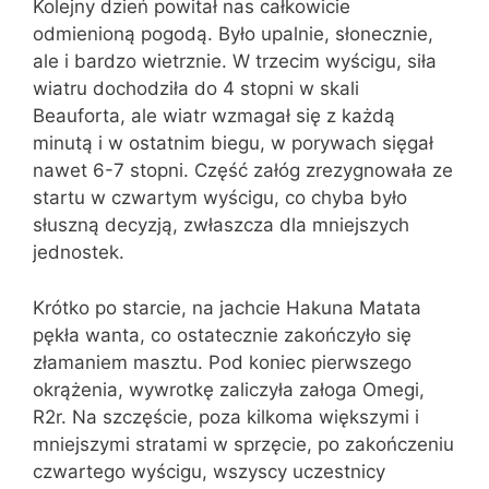
Kolejny dzień powitał nas całkowicie
odmienioną pogodą. Było upalnie, słonecznie,
ale i bardzo wietrznie. W trzecim wyścigu, siła
wiatru dochodziła do 4 stopni w skali
Beauforta, ale wiatr wzmagał się z każdą
minutą i w ostatnim biegu, w porywach sięgał
nawet 6-7 stopni. Część załóg zrezygnowała ze
startu w czwartym wyścigu, co chyba było
słuszną decyzją, zwłaszcza dla mniejszych
jednostek.
Krótko po starcie, na jachcie Hakuna Matata
pękła wanta, co ostatecznie zakończyło się
złamaniem masztu. Pod koniec pierwszego
okrążenia, wywrotkę zaliczyła załoga Omegi,
R2r. Na szczęście, poza kilkoma większymi i
mniejszymi stratami w sprzęcie, po zakończeniu
czwartego wyścigu, wszyscy uczestnicy