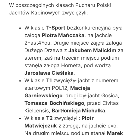
W poszczególnych klasach Pucharu Polski
Jachtów Kabinowych zwyciężyli:
W klasie
T-Sport
bezkonkurencyjna była
załoga
Piotra Mańczaka
, na jachcie
2Fast4You. Drugie miejsce zajęła załoga
Dużego Drzewa z
Jakubem Malickim
za
sterem, zaś na trzecim miejscu podium
stanęła załoga Horneta, pod wodzą
Jarosława Cieślaka
.
W klasie
T1
zwyciężył jacht z numerem
startowym POL12,
Macieja
Garniewskiego
, drugi był jacht Gosica,
Tomasza
Bochińskiego
, przed Civitas
Kielcensis,
Bartłomieja Michałka
.
W klasie
T2
zwyciężyli:
Piotr
Matwiejczuk
z załogą, na jachcie evo.
Na drugim miejscu podium stanął
Marek