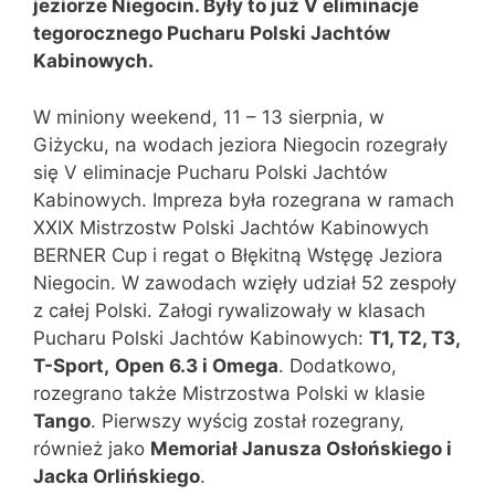
jeziorze Niegocin. Były to już V eliminacje
tegorocznego Pucharu Polski Jachtów
Kabinowych.
W miniony weekend, 11 – 13 sierpnia, w
Giżycku, na wodach jeziora Niegocin rozegrały
się V eliminacje Pucharu Polski Jachtów
Kabinowych. Impreza była rozegrana w ramach
XXIX Mistrzostw Polski Jachtów Kabinowych
BERNER Cup i regat o Błękitną Wstęgę Jeziora
Niegocin. W zawodach wzięły udział 52 zespoły
z całej Polski. Załogi rywalizowały w klasach
Pucharu Polski Jachtów Kabinowych:
T1, T2, T3,
T-Sport,
Open 6.3 i Omega
. Dodatkowo,
rozegrano także Mistrzostwa Polski w klasie
Tango
. Pierwszy wyścig został rozegrany,
również jako
Memoriał Janusza Osłońskiego i
Jacka Orlińskiego
.