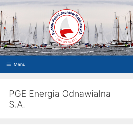
Przejdź
do
treści
Menu
PGE Energia Odnawialna
S.A.