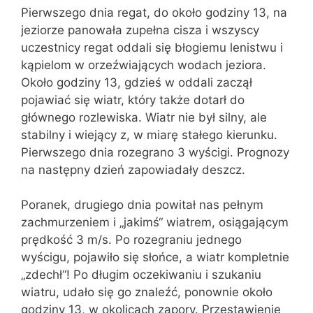
Pierwszego dnia regat, do około godziny 13, na
jeziorze panowała zupełna cisza i wszyscy
uczestnicy regat oddali się błogiemu lenistwu i
kąpielom w orzeźwiających wodach jeziora.
Około godziny 13, gdzieś w oddali zaczął
pojawiać się wiatr, który także dotarł do
głównego rozlewiska. Wiatr nie był silny, ale
stabilny i wiejący z, w miarę stałego kierunku.
Pierwszego dnia rozegrano 3 wyścigi. Prognozy
na następny dzień zapowiadały deszcz.
Poranek, drugiego dnia powitał nas pełnym
zachmurzeniem i „jakimś“ wiatrem, osiągającym
prędkość 3 m/s. Po rozegraniu jednego
wyścigu, pojawiło się słońce, a wiatr kompletnie
„zdechł“! Po długim oczekiwaniu i szukaniu
wiatru, udało się go znaleźć, ponownie około
godziny 13, w okolicach zapory. Przestawienie