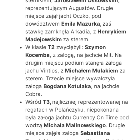
sternikiem,
Jarosławem Ossowskim,
reprezentującym Augustów. Drugie
miejsce zajął jacht Oczko, pod
dowództwem
Emila Mazurka,
zaś
stawkę zamknęła Arkadia, z
Henrykiem
Madejowskim
za sterem.
W klasie
T2
zwyciężyli:
Szymon
Kocemba
, z załogą, na jachcie Mit. Na
drugim miejscu podium stanęła załoga
jachu Vintios, z
Michałem Mulakiem
za
sterem. Trzecie miejsce wywalczyła
załoga
Bogdana Kotulaka
, na jachcie
Cobra.
Wśród
T3,
najliczniej reprezentowanej na
regatach w Polańczyku, niepokonana
była załoga jachtu Currency On Time pod
wodzą
Michała Malinowskiego
. Drugie
miejsce zajęła załoga
Sebastiana