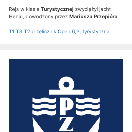
Rejs w klasie
Turystycznej
zwyciężył jacht
Heniu, dowodzony przez
Mariusza Przepióra
.
T1
T3
T2
przelicznik
Open 6,3,
tyrystyczna