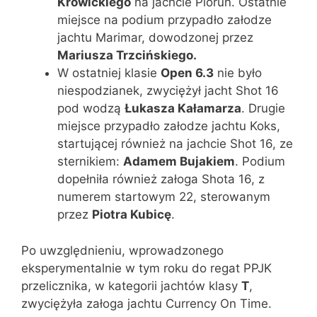
Krowickiego
na jachcie Piorun. Ostatnie
miejsce na podium przypadło załodze
jachtu Marimar, dowodzonej przez
Mariusza Trzcińskiego.
W ostatniej klasie
Open 6.3
nie było
niespodzianek, zwyciężył jacht Shot 16
pod wodzą
Łukasza Kałamarza
. Drugie
miejsce przypadło załodze jachtu Koks,
startującej również na jachcie Shot 16, ze
sternikiem:
Adamem Bujakiem
. Podium
dopełniła również załoga Shota 16, z
numerem startowym 22, sterowanym
przez
Piotra Kubicę
.
Po uwzględnieniu, wprowadzonego
eksperymentalnie w tym roku do regat PPJK
przelicznika, w kategorii jachtów klasy
T
,
zwyciężyła załoga jachtu Currency On Time.