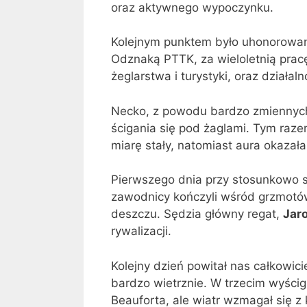
oraz aktywnego wypoczynku.
Kolejnym punktem było uhonorowa
Odznaką PTTK, za wieloletnią pracę
żeglarstwa i turystyki, oraz dział
Necko, z powodu bardzo zmiennych,
ścigania się pod żaglami. Tym raze
miarę stały, natomiast aura okazał
Pierwszego dnia przy stosunkowo s
zawodnicy kończyli wśród grzmotów
deszczu. Sędzia główny regat,
Jar
rywalizacji.
Kolejny dzień powitał nas całkowici
bardzo wietrznie. W trzecim wyścigu
Beauforta, ale wiatr wzmagał się z