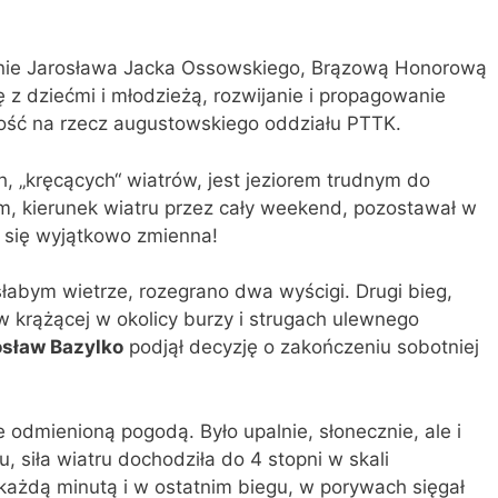
nie Jarosława Jacka Ossowskiego, Brązową Honorową
 z dziećmi i młodzieżą, rozwijanie i propagowanie
alność na rzecz augustowskiego oddziału PTTK.
 „kręcących“ wiatrów, jest jeziorem trudnym do
m, kierunek wiatru przez cały weekend, pozostawał w
a się wyjątkowo zmienna!
łabym wietrze, rozegrano dwa wyścigi. Drugi bieg,
 krążącej w okolicy burzy i strugach ulewnego
osław Bazylko
podjął decyzję o zakończeniu sobotniej
e odmienioną pogodą. Było upalnie, słonecznie, ale i
, siła wiatru dochodziła do 4 stopni w skali
 każdą minutą i w ostatnim biegu, w porywach sięgał