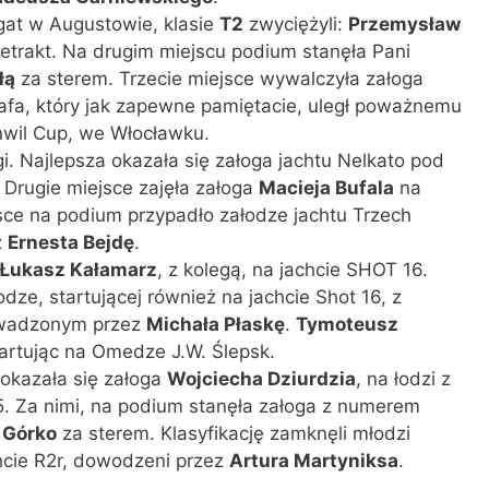
egat w Augustowie, klasie
T2
zwyciężyli:
Przemysław
 Retrakt. Na drugim miejscu podium stanęła Pani
łą
za sterem. Trzecie miejsce wywalczyła załoga
Rafa, który jak zapewne pamiętacie, uległ poważnemu
wil Cup, we Włocławku.
i. Najlepsza okazała się załoga jachtu Nelkato pod
. Drugie miejsce zajęła załoga
Macieja Bufala
na
jsce na podium przypadło załodze jachtu Trzech
z
Ernesta Bejdę
.
Łukasz Kałamarz
, z kolegą, na jachcie SHOT 16.
dze, startującej również na jachcie Shot 16, z
owadzonym przez
Michała Płaskę
.
Tymoteusz
tartując na Omedze J.W. Ślepsk.
 okazała się załoga
Wojciecha Dziurdzia
, na łodzi z
 Za nimi, na podium stanęła załoga z numerem
 Górko
za sterem. Klasyfikację zamknęli młodzi
chcie R2r, dowodzeni przez
Artura Martyniksa
.