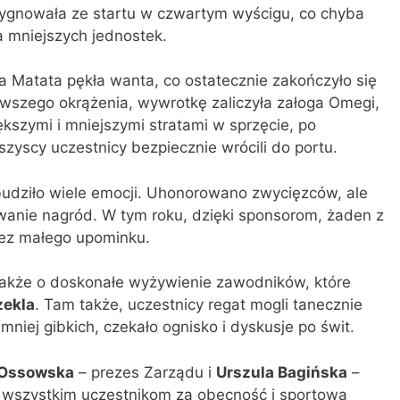
zygnowała ze startu w czwartym wyścigu, co chyba
a mniejszych jednostek.
na Matata pękła wanta, co ostatecznie zakończyło się
wszego okrążenia, wywrotkę zaliczyła załoga Omegi,
ększymi i mniejszymi stratami w sprzęcie, po
yscy uczestnicy bezpiecznie wrócili do portu.
budziło wiele emocji. Uhonorowano zwycięzców, ale
owanie nagród. W tym roku, dzięki sponsorom, żaden z
bez małego upominku.
 także o doskonałe wyżywienie zawodników, które
zekla
. Tam także, uczestnicy regat mogli tanecznie
mniej gibkich, czekało ognisko i dyskusje po świt.
 Ossowska
– prezes Zarządu i
Urszula Bagińska
–
 wszystkim uczestnikom za obecność i sportową