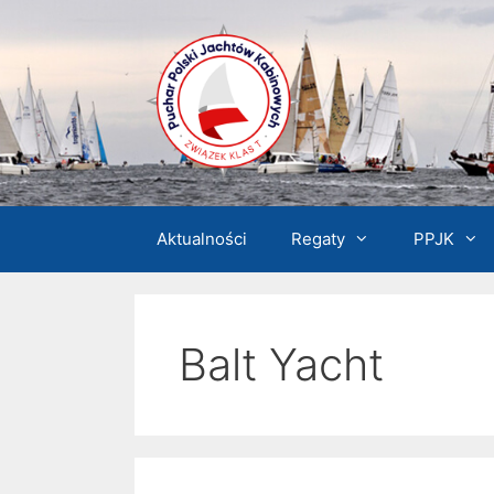
Przejdź
do
treści
Aktualności
Regaty
PPJK
Balt Yacht