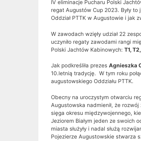
IV eliminacje Pucharu Polski Jach
regat Augustów Cup 2023. Były to 
Oddział PTTK w Augustowie i jak zw
W zawodach wzięły udział 22 zespoły
uczyniło regaty zawodami rangi mi
Polski Jachtów Kabinowych:
T1, T2
Jak podkreśliła prezes
Agnieszka 
10.letnią tradycję.
W tym roku połą
augustowskiego Oddziału PTTK.
Obecny na uroczystym otwarciu re
Augustowska nadmienił, że rozwój 
sięga okresu międzywojennego, kie
Jeziorem Białym jeden ze swoich od
miasta służyły i nadal służą rozwij
Pojezierze Augustowskie stwarza 