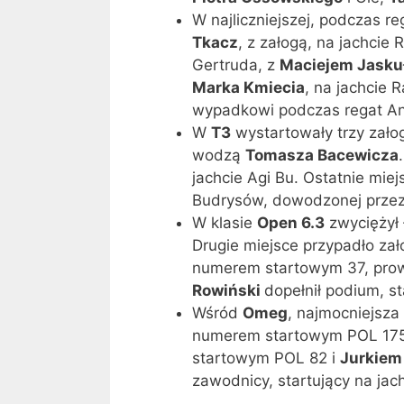
W najliczniejszej, podczas r
Tkacz
, z załogą, na jachcie
Gertruda, z
Maciejem Jasku
Marka Kmiecia
, na jachcie 
wypadkowi podczas regat An
W
T3
wystartowały trzy załog
wodzą
Tomasza Bacewicza
jachcie Agi Bu. Ostatnie mie
Budrysów, dowodzonej prze
W klasie
Open 6.3
zwyciężył
Drugie miejsce przypadło zało
numerem startowym 37, pr
Rowiński
dopełnił podium, s
Wśród
Omeg
, najmocniejsza
numerem startowym POL 175.
startowym POL 82 i
Jurkiem
zawodnicy, startujący na ja