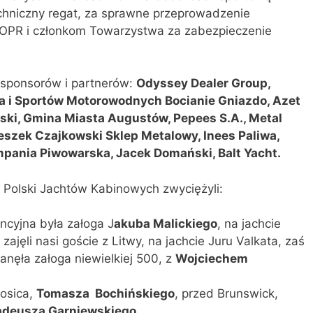
echniczny regat, za sprawne przeprowadzenie
WOPR i członkom Towarzystwa za zabezpieczenie
u sponsorów i partnerów:
Odyssey Dealer Group,
wa i Sportów Motorowodnych Bocianie Gniazdo, Azet
ski, Gmina Miasta Augustów, Pepees S.A., Metal
eszek Czajkowski Sklep Metalowy, Inees Paliwa,
pania Piwowarska, Jacek Domański, Balt Yacht.
Polski Jachtów Kabinowych zwyciężyli:
cyjna była załoga J
akuba Malickiego
, na jachcie
ajęli nasi goście z Litwy, na jachcie Juru Valkata, zaś
anęła załoga niewielkiej 500, z
Wojciechem
Gosica,
Tomasza
Bochińskiego
, przed Brunswick,
adeusza Garniewskiego
.