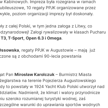
tów Kabinowych. Impreza była rozegrana w ramach
jubileuszowe, 10 regaty PPJK organizowane przez
ykle, poziom organizacji imprezy był doskonały.
 z całej Polski, w tym jedna załoga z Litwy, co
ędzynarodowej! Załogi rywalizowały w klasach Pucharu
, T3, T-Sport,
Open 6.3 i Omega
.
Ossowska
, regaty PPJK w Augustowie – mają
już
czone są z obchodami 90-lecia powstania
gat Pan
Mirosław Karolczuk
– Burmistrz Miasta
żeglarstwa na terenie Pojezierza Augustowskiego
dy to powstały w 1924 Yacht Klub Polski utworzył nad
działów. Nadmienił, że klimat i walory przyrodnicze
aniu szeroko rozumianej turystyki wodnej, zaś
szczególne warunki do uprawiania sportów wodnych