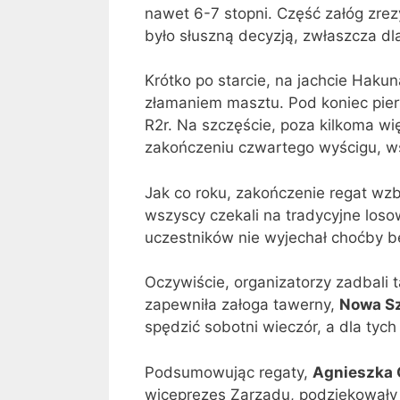
nawet 6-7 stopni. Część załóg zre
było słuszną decyzją, zwłaszcza dl
Krótko po starcie, na jachcie Haku
złamaniem masztu. Pod koniec pier
R2r. Na szczęście, poza kilkoma wi
zakończeniu czwartego wyścigu, wsz
Jak co roku, zakończenie regat wz
wszyscy czekali na tradycyjne los
uczestników nie wyjechał choćby 
Oczywiście, organizatorzy zadbali
zapewniła załoga tawerny,
Nowa S
spędzić sobotni wieczór, a dla tych 
Podsumowując regaty,
Agnieszka
wiceprezes Zarządu, podziękowały