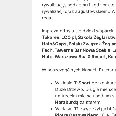
rywalizację, sędziemu i sędziom t
rywalizacji oraz augustowskiemu 
regat.
Impreza odbyła się dzięki wsparci
Tokarex, LCO.pl, Szkoła Żeglarst
Hats&Caps, Polski Związek Żeglar
Fach, Tawerna Bar Nowa Szekla, L
Hotel Warszawa Spa & Resort, Kom
W poszczególnych klasach Pucharu 
W klasie
T-Sport
bezkonkuren
Duże Drzewo. Drugie miejsce z
na trzecim miejscu podium st
Haraburdą
za sterem.
W klasie
T1
zwyciężył jacht 
Piotra Ossowskiego
i Ole,
T