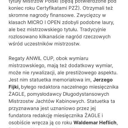
tytuły Mistrzów Polski (będą potwierdzone pod
koniec roku Certyfikatami PZŻ). Otrzymali też
skromne nagrody finansowe. Zwycięzcy w
klasach MICRO I OPEN zdobyli podobne laury,
ale bez mistrzowskiego tytułu. Tradycyjnie
rozlosowano kilkanaście nagród rzeczowych
wśród uczestników mistrzostw.
Regaty ANWIL CUP, obok wymiaru
mistrzowskiego, mają też dodatkowy wymiar,
może nie rywalizacji, ale prestiżowego aspektu.
Jest nim statuetka memoriałowa im,
Jerzego
Fijki,
byłego redaktora naczelnego miesięcznika
ŻAGLE, pomysłodawcy Długodystansowych
Mistrzostw Jachtów Kabinowych. Statuetka ta
przyznawana jest uznaniowo przez jej
fundatora redakcję miesięcznika ŻAGLE i
osobiście wręcza ją co roku
Waldemar Heflich
,