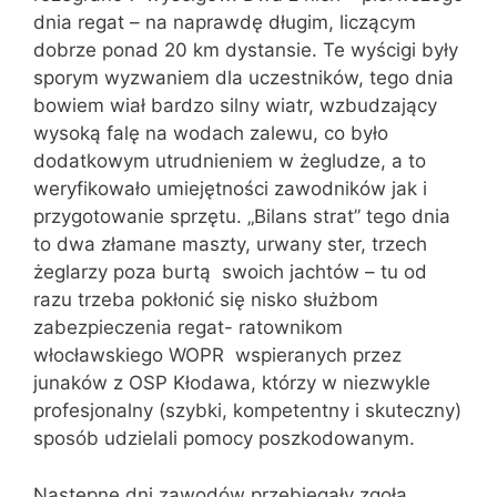
dnia regat – na naprawdę długim, liczącym
dobrze ponad 20 km dystansie. Te wyścigi były
sporym wyzwaniem dla uczestników, tego dnia
bowiem wiał bardzo silny wiatr, wzbudzający
wysoką falę na wodach zalewu, co było
dodatkowym utrudnieniem w żegludze, a to
weryfikowało umiejętności zawodników jak i
przygotowanie sprzętu. „Bilans strat” tego dnia
to dwa złamane maszty, urwany ster, trzech
żeglarzy poza burtą swoich jachtów – tu od
razu trzeba pokłonić się nisko służbom
zabezpieczenia regat- ratownikom
włocławskiego WOPR wspieranych przez
junaków z OSP Kłodawa, którzy w niezwykle
profesjonalny (szybki, kompetentny i skuteczny)
sposób udzielali pomocy poszkodowanym.
Następne dni zawodów przebiegały zgoła