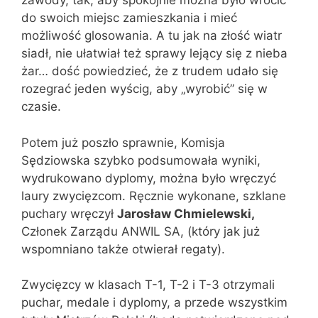
zawody, tak, aby spokojnie można było wrócić
do swoich miejsc zamieszkania i mieć
możliwość glosowania. A tu jak na złość wiatr
siadł, nie ułatwiał też sprawy lejący się z nieba
żar… dość powiedzieć, że z trudem udało się
rozegrać jeden wyścig, aby „wyrobić” się w
czasie.
Potem już poszło sprawnie, Komisja
Sędziowska szybko podsumowała wyniki,
wydrukowano dyplomy, można było wręczyć
laury zwycięzcom. Ręcznie wykonane, szklane
puchary wręczył
Jarosław Chmielewski,
Członek Zarządu ANWIL SA, (który jak już
wspomniano także otwierał regaty).
Zwycięzcy w klasach T-1, T-2 i T-3 otrzymali
puchar, medale i dyplomy, a przede wszystkim