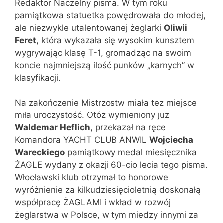
Redaktor Naczelny pisma. W tym roku
pamiątkowa statuetka powędrowała do młodej,
ale niezwykle utalentowanej żeglarki
Oliwii
Feret
, która wykazała się wysokim kunsztem
wygrywając klasę T-1, gromadząc na swoim
koncie najmniejszą ilość punków „karnych” w
klasyfikacji.
Na zakończenie Mistrzostw miała tez miejsce
miła uroczystość. Otóż wymieniony już
Waldemar Heflich
, przekazał na ręce
Komandora YACHT CLUB ANWIL
Wojciecha
Wareckiego
pamiątkowy medal miesięcznika
ŻAGLE wydany z okazji 60-cio lecia tego pisma.
Włocławski klub otrzymał to honorowe
wyróżnienie za kilkudziesięcioletnią doskonałą
współpracę ŻAGLAMI i wkład w rozwój
żeglarstwa w Polsce, w tym miedzy innymi za