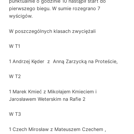
punktualnie o godzinie 10 nastąpił start do
pierwszego biegu. W sumie rozegrano 7
wyścigów.
W poszczególnych klasach zwyciężali
W T1
1 Andrzej Kęder z Anną Zarzycką na Proteście,
W T2
1 Marek Kmieć z Mikołajem Kmieciem i
Jarosławem Weterskim na Rafie 2
W T3
1 Czech Mirosław z Mateuszem Czechem ,