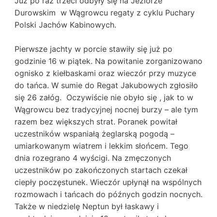
Już po raz trzeci odbyły się na Jeziorze
Durowskim w Wągrowcu regaty z cyklu Puchary
Polski Jachów Kabinowych.
Pierwsze jachty w porcie stawiły się już po
godzinie 16 w piątek. Na powitanie zorganizowano
ognisko z kiełbaskami oraz wieczór przy muzyce
do tańca. W sumie do Regat Jakubowych zgłosiło
się 26 załóg. Oczywiście nie obyło się , jak to w
Wągrowcu bez tradycyjnej nocnej burzy – ale tym
razem bez większych strat. Poranek powitał
uczestników wspaniałą żeglarską pogodą –
umiarkowanym wiatrem i lekkim słońcem. Tego
dnia rozegrano 4 wyścigi. Na zmęczonych
uczestników po zakończonych startach czekał
ciepły poczęstunek. Wieczór upłynął na wspólnych
rozmowach i tańcach do późnych godzin nocnych.
Także w niedzielę Neptun był łaskawy i