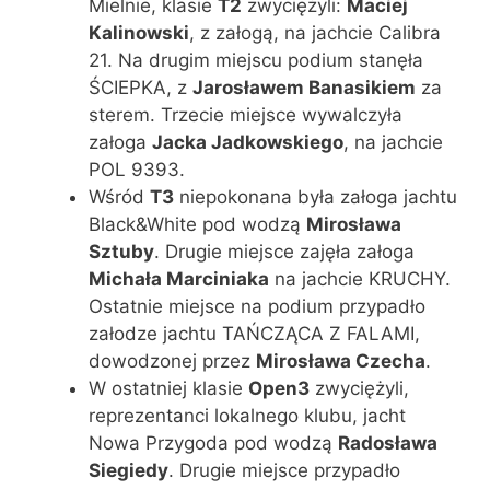
Mielnie, klasie
T2
zwyciężyli:
Maciej
Kalinowski
, z załogą, na jachcie Calibra
21. Na drugim miejscu podium stanęła
ŚCIEPKA, z
Jarosławem Banasikiem
za
sterem. Trzecie miejsce wywalczyła
załoga
Jacka Jadkowskiego
, na jachcie
POL 9393.
Wśród
T3
niepokonana była załoga jachtu
Black&White pod wodzą
Mirosława
Sztuby
. Drugie miejsce zajęła załoga
Micha
ła Marciniaka
na jachcie KRUCHY.
Ostatnie miejsce na podium przypadło
załodze jachtu TAŃCZĄCA Z FALAMI,
dowodzonej przez
Mirosława Czecha
.
W ostatniej klasie
Open
3
zwyciężyli,
reprezentanci lokalnego klubu, jacht
Nowa Przygoda pod wodzą
Rados
ława
Siegiedy
. Drugie miejsce przypadło