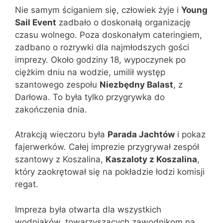
Nie samym ściganiem się, człowiek żyje i
Young
Sail Event
zadbało o doskonałą organizację
czasu wolnego. Poza doskonałym cateringiem,
zadbano o rozrywki dla najmłodszych gości
imprezy. Około godziny 18, wypoczynek po
ciężkim dniu na wodzie, umilił występ
szantowego zespołu
Niezbędny Balast
, z
Darłowa. To była tylko przygrywka do
zakończenia dnia.
Atrakcją wieczoru była
Parada Jacht
ó
w
i pokaz
fajerwerków. Całej imprezie przygrywał zespół
szantowy z Koszalina,
Kaszaloty z Koszalina
,
który zaokrętował się na pokładzie łodzi komisji
regat.
Impreza była otwarta dla wszystkich
wodniaków, towarzyszących zawodnikom na