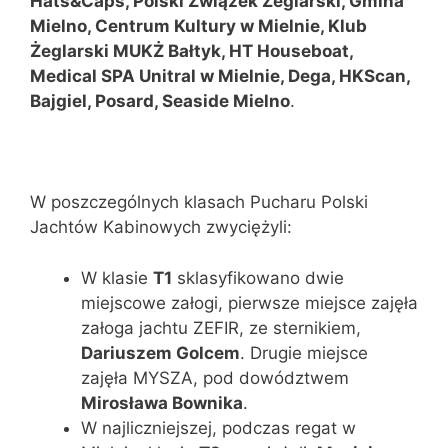
Hats&Caps, Polski Związek Żeglarski, Gmina
Mielno, Centrum Kultury w Mielnie, Klub
Żeglarski MUKŻ Bałtyk, HT Houseboat,
Medical SPA Unitral w Mielnie, Dega, HKScan,
Bajgiel, Posard, Seaside Mielno
.
W poszczególnych klasach Pucharu Polski
Jachtów Kabinowych zwyciężyli:
W klasie
T1
sklasyfikowano dwie
miejscowe załogi, pierwsze miejsce zajęła
załoga jachtu ZEFIR, ze sternikiem,
Dariuszem Golcem
. Drugie miejsce
zajęła MYSZA, pod dowództwem
Mirosława Bownika
.
W najliczniejszej, podczas regat w