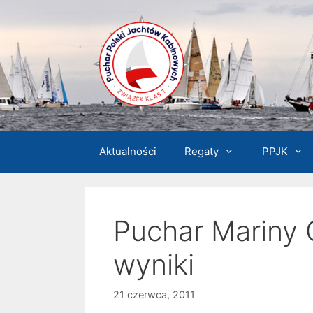
Przejdź
do
treści
Aktualności
Regaty
PPJK
Puchar Mariny G
wyniki
21 czerwca, 2011