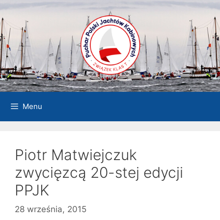
Przejdź
do
treści
Menu
Piotr Matwiejczuk
zwycięzcą 20-stej edycji
PPJK
28 września, 2015