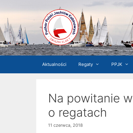
Przejdź
do
treści
Aktualności
Regaty
PPJK
Na powitanie w
o regatach
11 czerwca, 2018