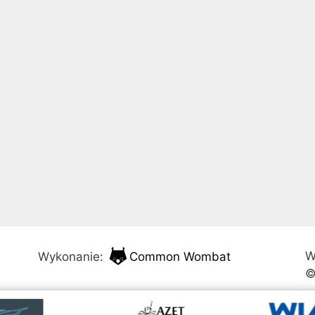
W
Wykonanie:
Common Wombat
©