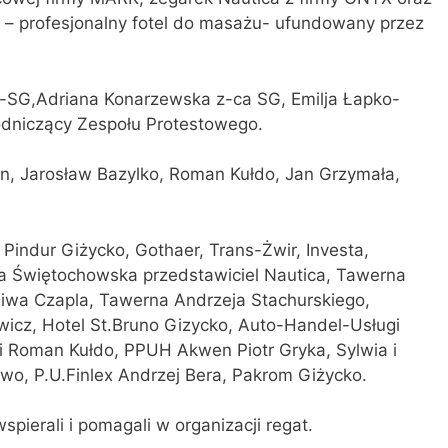
– profesjonalny fotel do masażu- ufundowany przez
n-SG,Adriana Konarzewska z-ca SG, Emilja Łapko-
odniczący Zespołu Protestowego.
n, Jarosław Bazylko, Roman Kułdo, Jan Grzymała,
Pindur Giżycko, Gothaer, Trans-Żwir, Investa,
 Świętochowska przedstawiciel Nautica, Tawerna
iwa Czapla, Tawerna Andrzeja Stachurskiego,
wicz, Hotel St.Bruno Gizycko, Auto-Handel-Usługi
i Roman Kułdo, PPUH Akwen Piotr Gryka, Sylwia i
, P.U.Finlex Andrzej Bera, Pakrom Giżycko.
pierali i pomagali w organizacji regat.