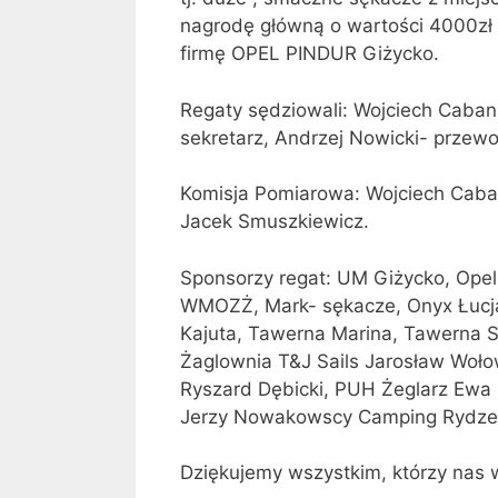
nagrodę główną o wartości 4000zł 
firmę OPEL PINDUR Giżycko.
Regaty sędziowali: Wojciech Caba
sekretarz, Andrzej Nowicki- przew
Komisja Pomiarowa: Wojciech Caba
Jacek Smuszkiewicz.
Sponsorzy regat: UM Giżycko, Opel 
WMOZŻ, Mark- sękacze, Onyx Łucja
Kajuta, Tawerna Marina, Tawerna S
Żaglownia T&J Sails Jarosław Woło
Ryszard Dębicki, PUH Żeglarz Ewa 
Jerzy Nowakowscy Camping Rydzewo
Dziękujemy wszystkim, którzy nas ws