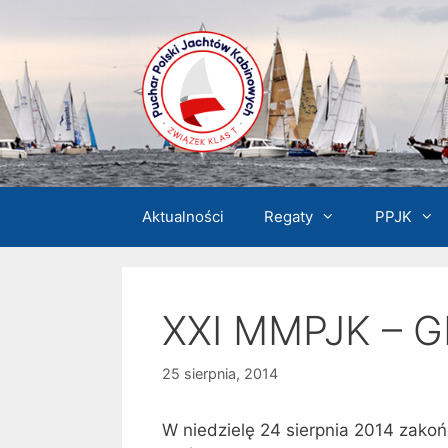
Przejdź
do
treści
Aktualności
Regaty
PPJK
XXI MMPJK – G
25 sierpnia, 2014
W niedzielę 24 sierpnia 2014 zakoń