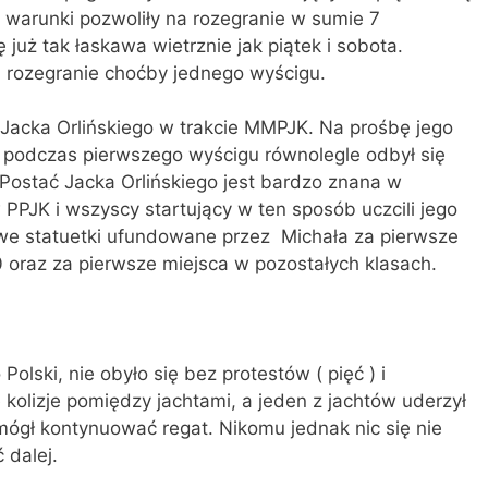
e warunki pozwoliły na rozegranie w sumie 7
 już tak łaskawa wietrznie jak piątek i sobota.
na rozegranie choćby jednego wyścigu.
Jacka Orlińskiego w trakcie MMPJK. Na prośbę jego
ę podczas pierwszego wyścigu równolegle odbył się
 Postać Jacka Orlińskiego jest bardzo znana w
 PPJK i wszyscy startujący w ten sposób uczcili jego
we statuetki ufundowane przez Michała za pierwsze
 oraz za pierwsze miejsca w pozostałych klasach.
olski, nie obyło się bez protestów ( pięć ) i
kolizje pomiędzy jachtami, a jeden z jachtów uderzył
 mógł kontynuować regat. Nikomu jednak nic się nie
 dalej.