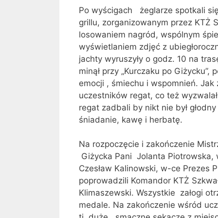
Po wyścigach żeglarze spotkali si
grillu, zorganizowanym przez KT
losowaniem nagród, wspólnym śpie
wyświetlaniem zdjęć z ubiegłorocz
jachty wyruszyły o godz. 10 na tra
minął przy „Kurczaku po Giżycku”, 
emocji , śmiechu i wspomnień. Jak
uczestników regat, co też wyzwalał
regat zadbali by nikt nie był głodn
śniadanie, kawę i herbatę.
Na rozpoczęcie i zakończenie Mistr
Giżycka Pani Jolanta Piotrowska,
Czesław Kalinowski, w-ce Prezes P
poprowadzili Komandor KTŻ Szkwał 
Klimaszewski. Wszystkie załogi ot
medale. Na zakończenie wśród ucz
tj. duże , smaczne sękacze z miej