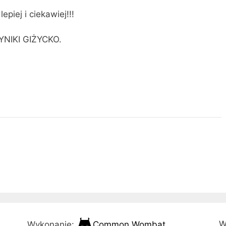
piej i ciekawiej!!!
YNIKI GIŻYCKO.
W
Wykonanie:
Common Wombat