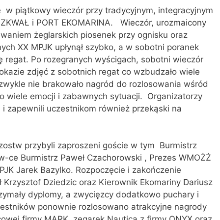
ę w piątkowy wieczór przy tradycyjnym, integracyjnym
Ż SZKWAŁ i PORT EKOMARINA. Wieczór, urozmaicony
waniem żeglarskich piosenek przy ognisku oraz
nych XX MPJK upłynął szybko, a w sobotni poranek
sę regat. Po rozegranych wyścigach, sobotni wieczór
pokazie zdjęć z sobotnich regat co wzbudzało wiele
 zwykle nie brakowało nagród do rozlosowania wśród
o wiele emocji i zabawnych sytuacji. Organizatorzy
y i zapewnili uczestnikom również przekąski na
zostw przybyli zaproszeni goście w tym Burmistrz
 w-ce Burmistrz Paweł Czachorowski , Prezes WMOŻŻ
PJK Jarek Bazylko. Rozpoczęcie i zakończenie
Krzysztof Dziedzic oraz Kierownik Ekomariny Dariusz
rzymały dyplomy, a zwycięzcy dodatkowo puchary i
estników ponownie rozlosowano atrakcyjne nagrody
scowej firmy MARK, zegarek Nautica z firmy ONYX oraz