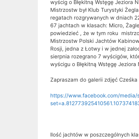
wyścig o Błękitną Wstęgę Jeziora 
Mistrzostw był Klub Turystyki Żegl
regatach rozgrywanych w dniach 2
67 jachtach w klasach: Micro, Żagl
powiedzieć , że w tym roku mistrz
Mistrzostw Polski Jachtów Kabinow
Rosji, jedna z Łotwy i w jednej zał
sierpnia rozegrano 7 wyścigów, któ
wyścigu o Błękitną Wstęgę Jeziora 
Zapraszam do galerii zdjęć Cześka
https://www.facebook.com/media/s
set=a.812773925410561.1073741
Ilość jachtów w poszczególnych kla