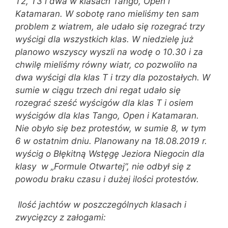
T2, T3 i dwa w klasach Tango, Open i
Katamaran. W sobotę rano mieliśmy ten sam
problem z wiatrem, ale udało się rozegrać trzy
wyścigi dla wszystkich klas. W niedzielę już
planowo wszyscy wyszli na wodę o 10.30 i za
chwilę mieliśmy równy wiatr, co pozwoliło na
dwa wyścigi dla klas T i trzy dla pozostałych. W
sumie w ciągu trzech dni regat udało się
rozegrać sześć wyścigów dla klas T i osiem
wyścigów dla klas Tango, Open i Katamaran.
Nie obyło się bez protestów, w sumie 8, w tym
6 w ostatnim dniu. Planowany na 18.08.2019 r.
wyścig o Błękitną Wstęgę Jeziora Niegocin dla
klasy w „Formule Otwartej”, nie odbył się z
powodu braku czasu i dużej ilości protestów.
Ilość jachtów w poszczególnych klasach i
zwycięzcy z załogami: