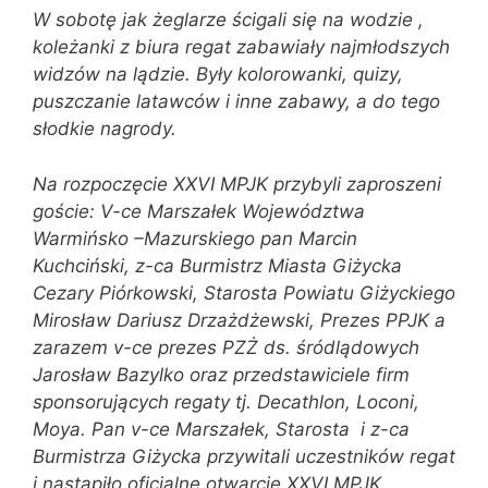
W sobotę jak żeglarze ścigali się na wodzie ,
koleżanki z biura regat zabawiały najmłodszych
widzów na lądzie. Były kolorowanki, quizy,
puszczanie latawców i inne zabawy, a do tego
słodkie nagrody.
Na rozpoczęcie XXVI MPJK przybyli zaproszeni
goście: V-ce Marszałek Województwa
Warmińsko –Mazurskiego pan Marcin
Kuchciński, z-ca Burmistrz Miasta Giżycka
Cezary Piórkowski, Starosta Powiatu Giżyckiego
Mirosław Dariusz Drzażdżewski, Prezes PPJK a
zarazem v-ce prezes PZŻ ds. śródlądowych
Jarosław Bazylko oraz przedstawiciele firm
sponsorujących regaty tj. Decathlon, Loconi,
Moya. Pan v-ce Marszałek, Starosta i z-ca
Burmistrza Giżycka przywitali uczestników regat
i nastąpiło oficjalne otwarcie XXVI MPJK.