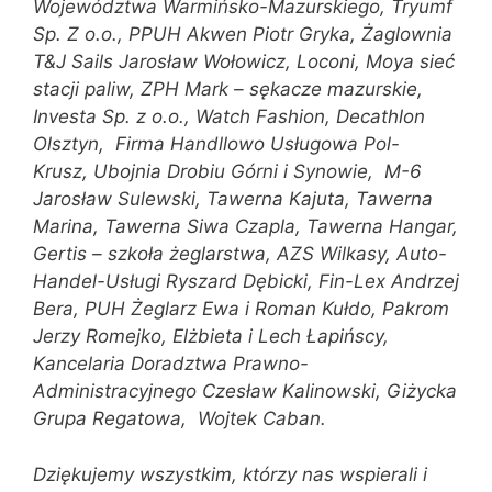
Województwa Warmińsko-Mazurskiego, Tryumf
Sp. Z o.o., PPUH Akwen Piotr Gryka, Żaglownia
T&J Sails Jarosław Wołowicz, Loconi, Moya sieć
stacji paliw, ZPH Mark – sękacze mazurskie,
Investa Sp. z o.o., Watch Fashion, Decathlon
Olsztyn, Firma Handllowo Usługowa Pol-
Krusz, Ubojnia Drobiu Górni i Synowie, M-6
Jarosław Sulewski, Tawerna Kajuta, Tawerna
Marina, Tawerna Siwa Czapla, Tawerna Hangar,
Gertis – szkoła żeglarstwa, AZS Wilkasy, Auto-
Handel-Usługi Ryszard Dębicki, Fin-Lex Andrzej
Bera, PUH Żeglarz Ewa i Roman Kułdo, Pakrom
Jerzy Romejko, Elżbieta i Lech Łapińscy,
Kancelaria Doradztwa Prawno-
Administracyjnego Czesław Kalinowski, Giżycka
Grupa Regatowa, Wojtek Caban.
Dziękujemy wszystkim, którzy nas wspierali i