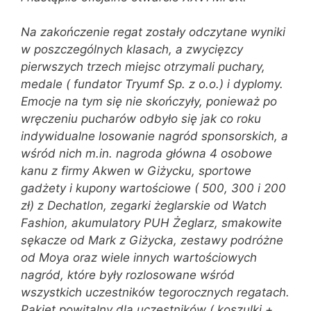
Na zakończenie regat zostały odczytane wyniki
w poszczególnych klasach, a zwycięzcy
pierwszych trzech miejsc otrzymali puchary,
medale ( fundator Tryumf Sp. z o.o.) i dyplomy.
Emocje na tym się nie skończyły, ponieważ po
wręczeniu pucharów odbyło się jak co roku
indywidualne losowanie nagród sponsorskich, a
wśród nich m.in. nagroda główna 4 osobowe
kanu z firmy Akwen w Giżycku, sportowe
gadżety i kupony wartościowe ( 500, 300 i 200
zł) z Dechatlon, zegarki żeglarskie od Watch
Fashion, akumulatory PUH Żeglarz, smakowite
sękacze od Mark z Giżycka, zestawy podróżne
od Moya oraz wiele innych wartościowych
nagród, które były rozlosowane wśród
wszystkich uczestników tegorocznych regatach.
Pakiet powitalny dla uczestników ( koszulki +