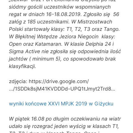
siódmy gościli uczestników wspomnianych
regat w dniach 16-18.08.2019. Zgłosiło się 56
załóg z 185 uczestnikami. W Mistrzostwach
Polski startowały klasy: T1, T2, T3 oraz Tango.
W Błękitnej Wstędze Jeziora Niegocin klasy:
Open oraz Katamaran. W klasie Delphia 24 i
Sigma Active nie zgłosiła się odpowiednia ilość
jachtów ( minimum 5), co spowodowało brak
klasyfikacji.
zdjęcia: https://drive.google.com/
…/1SDDk8sjM41KVDDDd-UPQ1tJmyt2Trd8…
wyniki końcowe XXVI MPJK 2019 w Giżycku
W piątek 16.08 po długim oczekiwaniu na wiatr
udało się rozegrać jeden wyścig w klasach T1,