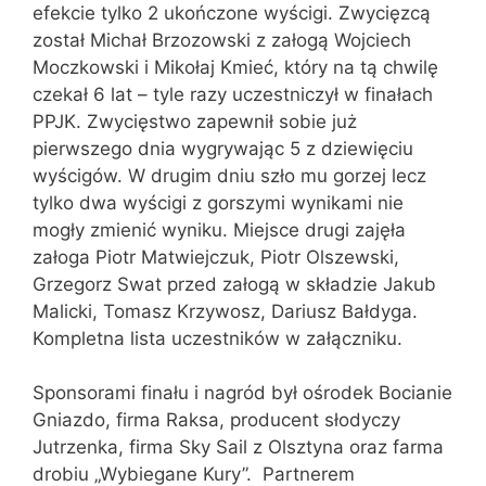
efekcie tylko 2 ukończone wyścigi. Zwycięzcą
został Michał Brzozowski z załogą Wojciech
Moczkowski i Mikołaj Kmieć, który na tą chwilę
czekał 6 lat – tyle razy uczestniczył w finałach
PPJK. Zwycięstwo zapewnił sobie już
pierwszego dnia wygrywając 5 z dziewięciu
wyścigów. W drugim dniu szło mu gorzej lecz
tylko dwa wyścigi z gorszymi wynikami nie
mogły zmienić wyniku. Miejsce drugi zajęła
załoga Piotr Matwiejczuk, Piotr Olszewski,
Grzegorz Swat przed załogą w składzie Jakub
Malicki, Tomasz Krzywosz, Dariusz Bałdyga.
Kompletna lista uczestników w załączniku.
Sponsorami finału i nagród był ośrodek Bocianie
Gniazdo, firma Raksa, producent słodyczy
Jutrzenka, firma Sky Sail z Olsztyna oraz farma
drobiu „Wybiegane Kury”. Partnerem