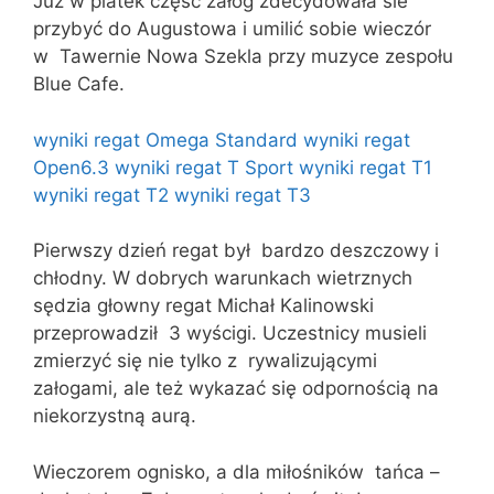
Już w piatek część załóg zdecydowała sie
przybyć do Augustowa i umilić sobie wieczór
w Tawernie Nowa Szekla przy muzyce zespołu
Blue Cafe.
wyniki regat Omega Standard
wyniki regat
Open6.3
wyniki regat T Sport
wyniki regat T1
wyniki regat T2
wyniki regat T3
Pierwszy dzień regat był bardzo deszczowy i
chłodny. W dobrych warunkach wietrznych
sędzia głowny regat Michał Kalinowski
przeprowadził 3 wyścigi. Uczestnicy musieli
zmierzyć się nie tylko z rywalizującymi
załogami, ale też wykazać się odpornością na
niekorzystną aurą.
Wieczorem ognisko, a dla miłośników tańca –