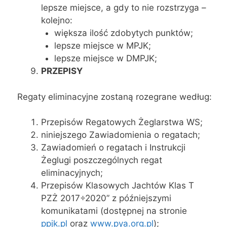
lepsze miejsce, a gdy to nie rozstrzyga –
kolejno:
większa ilość zdobytych punktów;
lepsze miejsce w MPJK;
lepsze miejsce w DMPJK;
PRZEPISY
Regaty eliminacyjne zostaną rozegrane według:
Przepisów Regatowych Żeglarstwa WS;
niniejszego Zawiadomienia o regatach;
Zawiadomień o regatach i Instrukcji
Żeglugi poszczególnych regat
eliminacyjnych;
Przepisów Klasowych Jachtów Klas T
PZŻ 2017÷2020” z późniejszymi
komunikatami (dostępnej na stronie
ppjk.pl
oraz
www.pya.org.pl
);