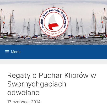
Przejdź
do
treści
Menu
Regaty o Puchar Kliprów w
Swornychgaciach
odwołane
17 czerwca, 2014