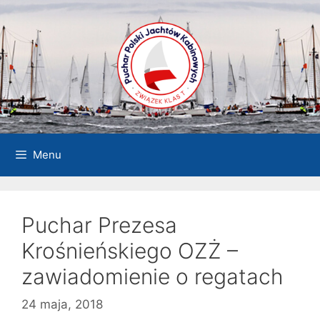
Przejdź
do
treści
Menu
Puchar Prezesa
Krośnieńskiego OZŻ –
zawiadomienie o regatach
24 maja, 2018