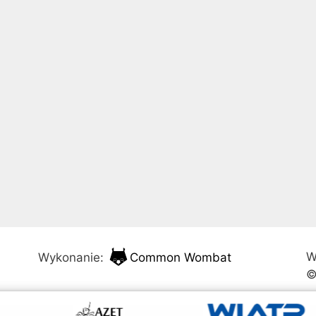
W
Wykonanie:
Common Wombat
©