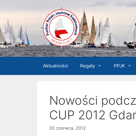
Przejdź
do
treści
Aktualności
Regaty
PPJK
Nowości podcz
CUP 2012 Gdań
20 czerwca, 2012