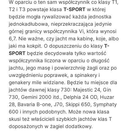
W oparciu o ten sam współczynnik co klasy T1,
T2 i T3 powstaje klasa
T-SPORT
w której
będzie mogła rywalizować każda jednostka
jednokadłubowa, nieprzekraczająca jedynie
górnej granicy współczynnika Vi, która wynosi
6,7. Nie ważne, czy jacht ma kabinę, koje, albo
jaki ma kokpit. O dopuszczeniu do klasy
T-
SPORT
będzie decydowała tylko wartość
współczynnika liczona w oparciu o długość
jachtu, jego masę i powierzchnię żagli oraz po
uwzględnieniu poprawek, a spinakery i
genakery mile widziane. Będzie tu miejsce dla
jachtów dawnej klasy 730: Majestic 24, Gin
730, Gemini 2000 itd., Delphia 24 OD, Huzar
28, Bavaria B-one, J70, Skippi 650, Symphaty
600 i innych podobnych. Może nowa klasa
skusi też właścicieli szybkich jachtów klas T
doposażonych w żagiel dodatkowy.