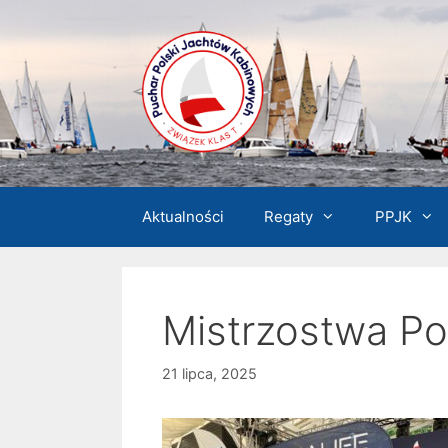
Przejdź
do
treści
Aktualności
Regaty
PPJK
Mistrzostwa Pol
21 lipca, 2025