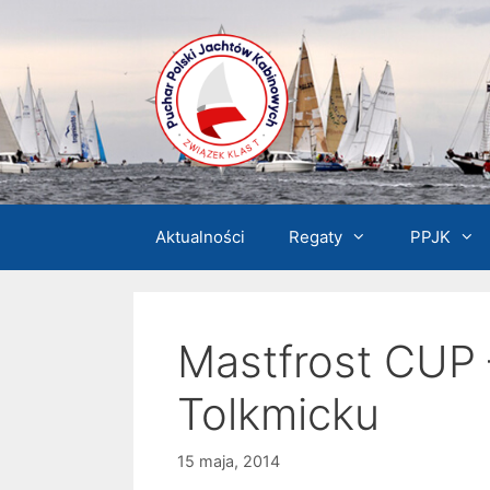
Przejdź
do
treści
Aktualności
Regaty
PPJK
Mastfrost CUP 
Tolkmicku
15 maja, 2014