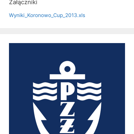
Załączniki
Wyniki_Koronowo_Cup_2013.xls