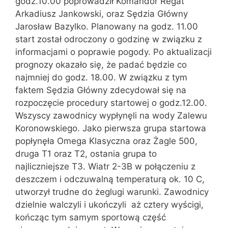
godz.10.00 poprowadził Komandor Regat
Arkadiusz Jankowski, oraz Sędzia Główny
Jarosław Bazylko. Planowany na godz. 11.00
start został odroczony o godzinę w związku z
informacjami o poprawie pogody. Po aktualizacji
prognozy okazało się, że padać będzie co
najmniej do godz. 18.00. W związku z tym
faktem Sędzia Główny zdecydował się na
rozpoczęcie procedury startowej o godz.12.00.
Wszyscy zawodnicy wypłynęli na wody Zalewu
Koronowskiego. Jako pierwsza grupa startowa
popłynęła Omega Klasyczna oraz Żagle 500,
druga T1 oraz T2, ostania grupa to
najliczniejsze T3. Wiatr 2-3B w połączeniu z
deszczem i odczuwalną temperaturą ok. 10 C,
utworzył trudne do żeglugi warunki. Zawodnicy
dzielnie walczyli i ukończyli aż cztery wyścigi,
kończąc tym samym sportową część