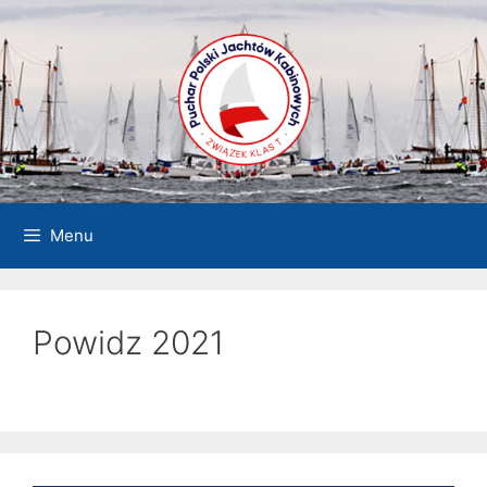
Przejdź
do
treści
Menu
Powidz 2021