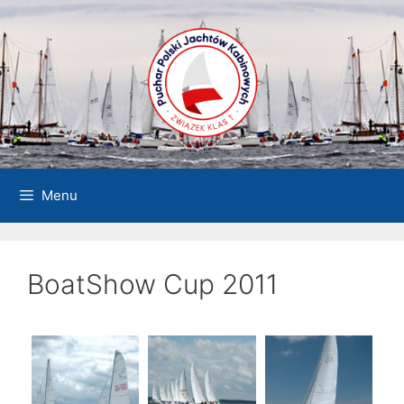
Przejdź
do
treści
Menu
BoatShow Cup 2011