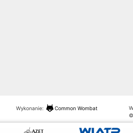
W
Wykonanie:
Common Wombat
©