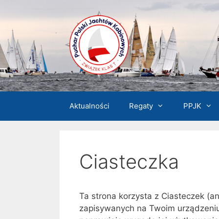
Przejdź
do
treści
Aktualności
Regaty
PPJK
Ciasteczka
Ta strona korzysta z Ciasteczek (an
zapisywanych na Twoim urządzeniu,