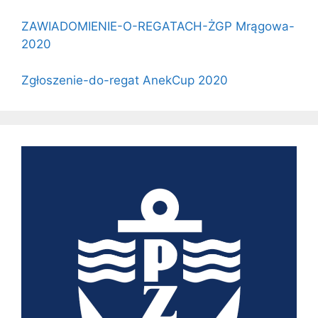
ZAWIADOMIENIE-O-REGATACH-ŻGP Mrągowa-
2020
Zgłoszenie-do-regat AnekCup 2020