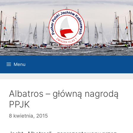
Przejdź
do
treści
Menu
Albatros – główną nagrodą
PPJK
8 kwietnia, 2015